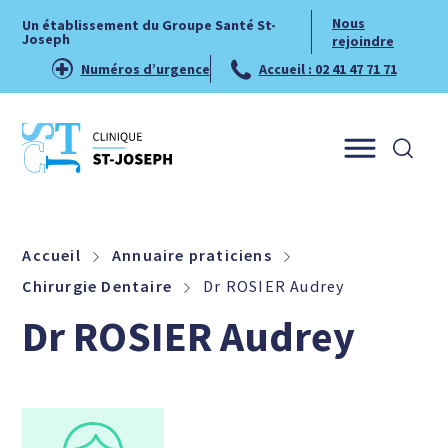
Nous
Un établissement du Groupe Santé St-
Joseph
rejoindre
Numéros d’urgence
Accueil : 02 41 47 71 71
Menu
Accueil
Annuaire praticiens
Chirurgie Dentaire
Dr ROSIER Audrey
Dr ROSIER Audrey