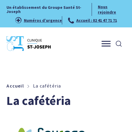
Nous
Un établissement du Groupe Santé St-
Joseph
rejoindre
Numéros d’urgence
Accueil : 02 41 47 71 71
Menu
Accueil
La cafétéria
La cafétéria