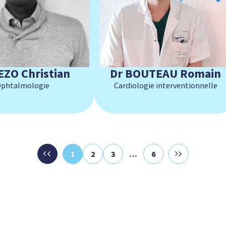
EZO Christian
Dr BOUTEAU Romain
phtalmologie
Cardiologie interventionnelle
Page
Page
Page
Page
1
2
3
…
6