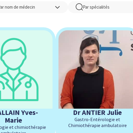
Recherche
ar nom de médecin
Par spécialités
par
spécialités
ALLAIN Yves-
Dr ANTIER Julie
Marie
Gastro-Entérologie et
Chimiothérapie ambulatoire
gie et chimiothérapie
ambulatoire