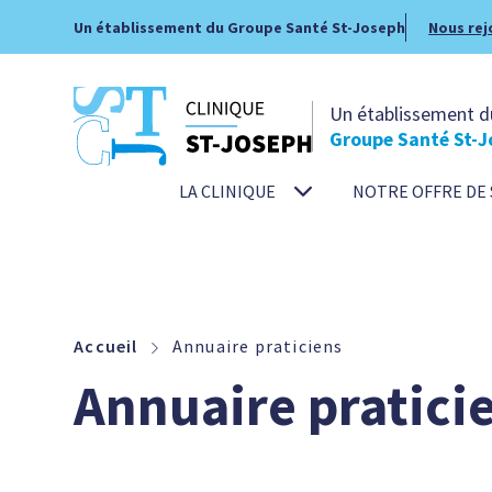
Un établissement du Groupe Santé St-Joseph
Nous rej
Un établissement d
Groupe Santé St-J
LA CLINIQUE
NOTRE OFFRE DE 
Accueil
Annuaire praticiens
Annuaire pratici
Navigation
%TEXT%
%TEXT%
%TEXT%
%TEXT%
%TEXT%
%TEXT%