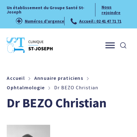
Nous
Un établissement du Groupe Santé St-
Joseph
rejoindre
Numéros d’urgence
Accueil : 02 41 47 71 71
Menu
Accueil
Annuaire praticiens
Ophtalmologie
Dr BEZO Christian
Dr BEZO Christian