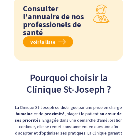
de
spécialités
Consulter
médecin
l'annuaire de nos
professionels de
santé
Voir la liste
Pourquoi choisir la
Clinique St-Joseph ?
La Clinique St-Joseph se distingue par une prise en charge
humaine
et de
proximité
, plaçant le patient
au cœur de
ses priorités
. Engagée dans une démarche d’amélioration
continue, elle se remet constamment en question afin
d’adapter et d’optimiser ses pratiques. La Clinique garantit