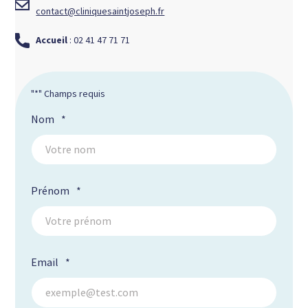
contact@cliniquesaintjoseph.fr
Accueil
: 02 41 47 71 71
"
*
" Champs requis
Nom
*
Prénom
*
Email
*