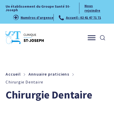
Nous
Un établissement du Groupe Santé St-
Joseph
rejoindre
Numéros d’urgence
Accueil : 02 41 47 71 71
Menu
Accueil
Annuaire praticiens
Chirurgie Dentaire
Chirurgie Dentaire