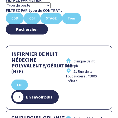
FILTREZ PAR type de CONTRAT :
CDD
CDI
STAGE
Tous
INFIRMIER DE NUIT
MÉDECINE
Clinique Saint
POLYVALENTE/GÉRIATRIE
Joseph
(H/F)
51 Rue de la
Foucaudière, 49800
Trélazé
CDI
En savoir plus
CHIRURGIEN ORL (H/F)