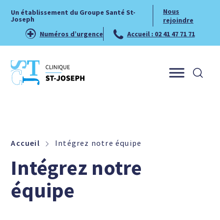
Nous
Un établissement du Groupe Santé St-
Joseph
rejoindre
Numéros d’urgence
Accueil : 02 41 47 71 71
Menu
Accueil
Intégrez notre équipe
Intégrez notre
équipe