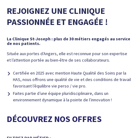
Navigation
%TEXT%
%TEXT%
%TEXT%
%TEXT%
REJOIGNEZ UNE CLINIQUE
des
PASSIONNÉE ET ENGAGÉE !
articles
La Clinique St-Joseph : plus de 30 métiers engagés au service
de nos patients.
Située aux portes d’Angers, elle est reconnue pour son expertise
et l’attention portée au bien-être de ses collaborateurs.
Certifiée en 2025 avec mention Haute Qualité des Soins par la
HAS, nous offrons une qualité de vie et des conditions de travail
favorisant l’équilibre vie perso / vie pro.
Faites partie d’une équipe pluridisciplinaire, dans un
environnement dynamique à la pointe de l’innovation !
DÉCOUVREZ NOS OFFRES
FILTREZ PAR MÉTIER :