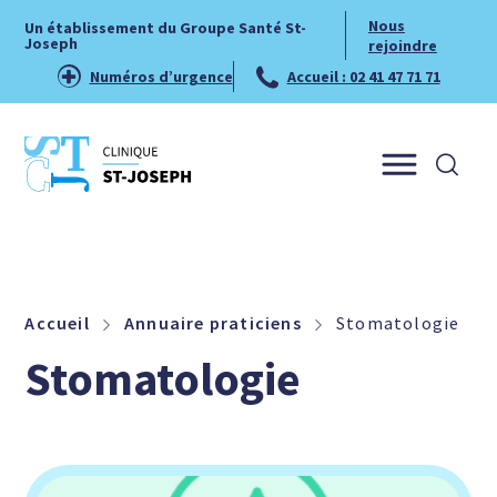
Nous
Un établissement du Groupe Santé St-
Joseph
rejoindre
Numéros d’urgence
Accueil : 02 41 47 71 71
Menu
Accueil
Annuaire praticiens
Stomatologie
Stomatologie