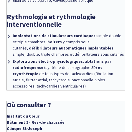
Bilan de valvulopathie, valvuloplastie aortique
Rythmologie et rythmologie
interventionnelle
Implantations de stimulateurs cardiaques
simple double
et triple chambres,
holters
y compris sous
cutanés,
défibrillateurs automatiques implantables
simple, double, triple chambres et défibrillateurs sous cutanés
Explorations électrophysiologiques
,
ablations par
radiofréquence
(système de cartographie 3D)
et
cryothérapie
de tous types de tachycardies (fibrillation
atriale, flutter atrial, tachycardie jonctionnelle, voies
accessoires, tachycardies ventriculaires)
Où consulter ?
Institut du Cœur
Bâtiment 2 - Rez-de-chaussée
Clinque St-Joseph