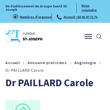
Nous
Un établissement du Groupe Santé St-
Joseph
rejoindre
Numéros d’urgence
Accueil : 02 41 47 71 71
Menu
Accueil
Annuaire praticiens
Angiologie
Dr PAILLARD Carole
Dr PAILLARD Carole