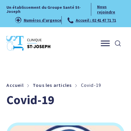
Nous
Un établissement du Groupe Santé St-
Joseph
rejoindre
Numéros d’urgence
Accueil : 02 41 47 71 71
Menu
Accueil
Tous les articles
Covid-19
Covid-19