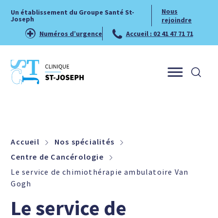
Nous
Un établissement du Groupe Santé St-
Joseph
rejoindre
Numéros d’urgence
Accueil : 02 41 47 71 71
Menu
Accueil
Nos spécialités
Centre de Cancérologie
Le service de chimiothérapie ambulatoire Van
Gogh
Le service de